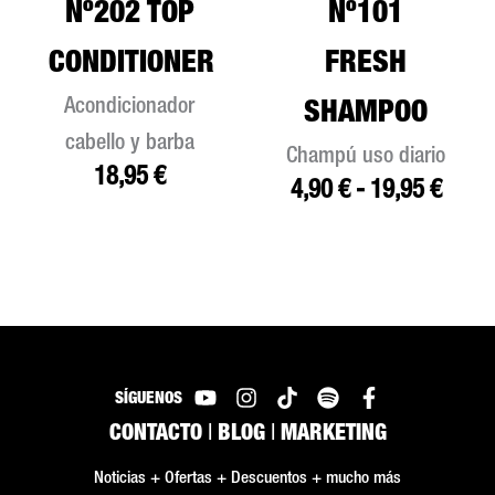
Nº202 TOP
Nº101
CONDITIONER
FRESH
Acondicionador
SHAMPOO
cabello y barba
Champú uso diario
18,95
€
4,90
€
-
19,95
€
SÍGUENOS
CONTACTO
|
BLOG
|
MARKETING
Noticias + Ofertas + Descuentos + mucho más