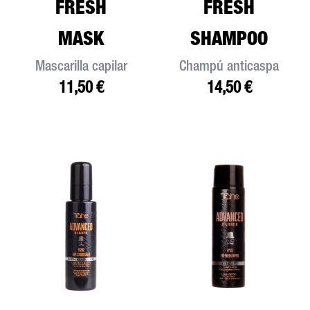
FRESH
FRESH
MASK
SHAMPOO
Mascarilla capilar
Champú anticaspa
11,50
€
14,50
€
Rang
de
preci
desd
4,90 
hasta
19,95