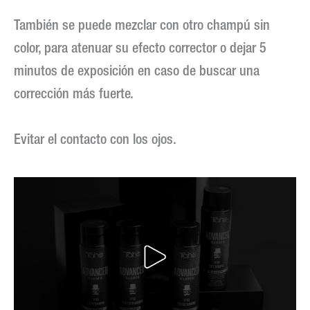
También se puede mezclar con otro champú sin
color, para atenuar su efecto corrector o dejar 5
minutos de exposición en caso de buscar una
corrección más fuerte.
Evitar el contacto con los ojos.