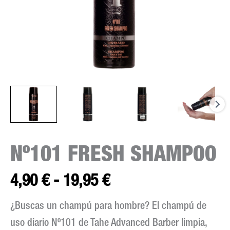
desde
4,90 €
hasta
19,95 €
Nº101 FRESH SHAMPOO
4,90
€
-
19,95
€
¿Buscas un champú para hombre? El champú de
uso diario Nº101 de Tahe Advanced Barber limpia,