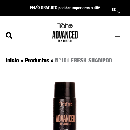
Ir
ENVÍO GRATUITO
pedidos superiores a 40€
ES
al
contenido
Inicio
Productos
Nº101 FRESH SHAMPOO
Rango
de
precios: