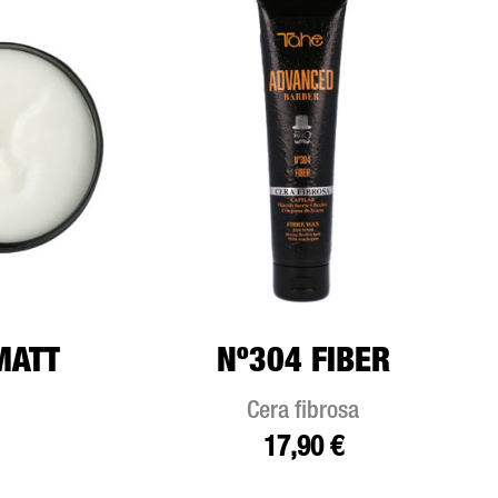
MATT
Nº304 FIBER
Cera fibrosa
17,90
€