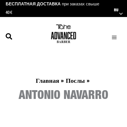
Перейти
БЕСПЛАТНАЯ ДОСТАВКА
при заказах свыше
RU
40 €
к
содержимому
Главная
Послы
ANTONIO NAVARRO