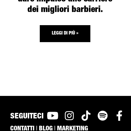
dei migliori barbieri.
LEGGI DI PIÙ »
SEGUITECI
CONTATTI
|
BLOG
|
MARKETING