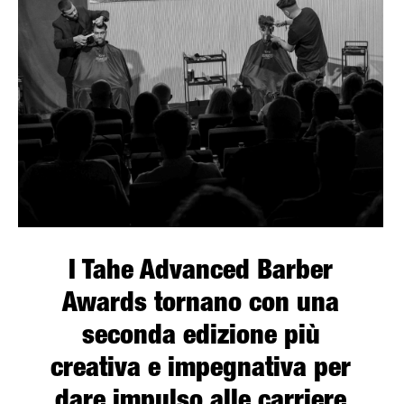
più
creativa
e
impegnativa
per
dare
impulso
alle
carriere
dei
migliori
barbieri.
I Tahe Advanced Barber
Awards tornano con una
seconda edizione più
creativa e impegnativa per
dare impulso alle carriere