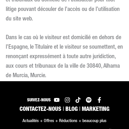
et tribunaux du domicile de l’utilisateur pour tout
litige pouvant découler de l’accès ou de l’utilisation
du site web.
Dans le cas où le visiteur est domicilié en dehors de
l’Espagne, le Titulaire et le visiteur se soumettent, en
renonçant expressément à toute autre juridiction,
aux cours et tribunaux de la ville de 30840, Alhama
de Murcia, Murcie.
SUIVEZ-NOUS
CONTACTEZ-NOUS
|
BLOG
|
MARKETING
Actualités + Offres + Réductions + beaucoup plus