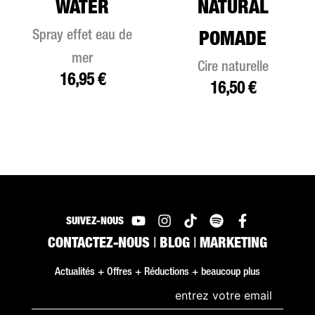
WATER
NATURAL
Spray effet eau de
POMADE
mer
Cire naturelle
16,95
€
16,50
€
SUIVEZ-NOUS
CONTACTEZ-NOUS
|
BLOG
|
MARKETING
Actualités + Offres + Réductions + beaucoup plus