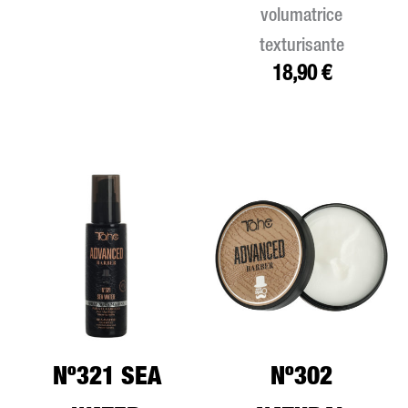
volumatrice
texturisante
18,90
€
Nº321 SEA
Nº302